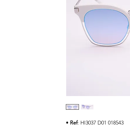
•
Ref
: HI3037 D01 018543