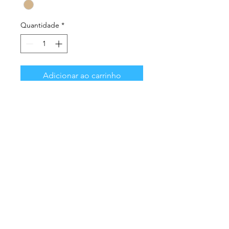
Quantidade
*
Adicionar ao carrinho
Comprar
•
Ref
: DM416 DARK HAVANA
033772
casaoculossetubal@gmail.com
Copyright © 2023 Casa dos Óculos de Setúbal