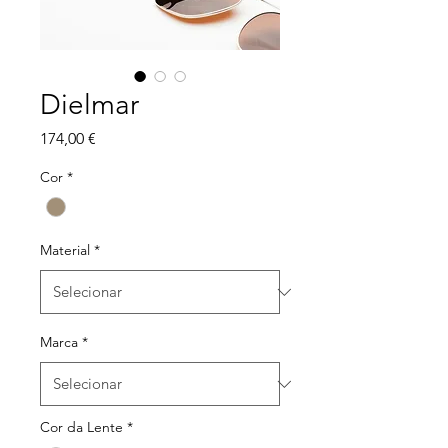
Dielmar
Preço
174,00 €
Cor
*
Material
*
Marca
*
Cor da Lente
*