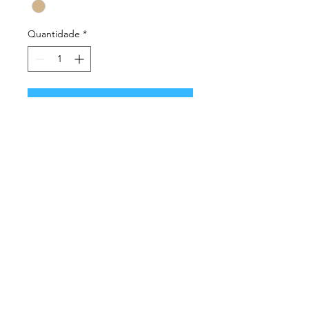
Quantidade
*
Adicionar ao carrinho
Comprar
Ref
: RB3546 9074 031656
casaoculossetubal@gmail.com
Copyright © 2023 Casa dos Óculos de Setúbal
Política de Privacidade
Termos e condições
Do Not Sell My Personal