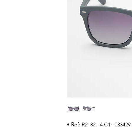
•
Ref
: R21321-4 C11 033429