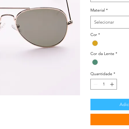
Material
*
Selecionar
Cor
*
Cor da Lente
*
Quantidade
*
Adic