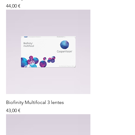
Preço
44,00 €
Biofinity Multifocal 3 lentes
Preço
43,00 €