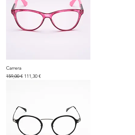
Carrera
Preço normal
Preço promocional
159,00 €
111,30 €