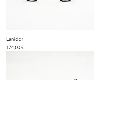
Lanidor
Preço
174,00 €