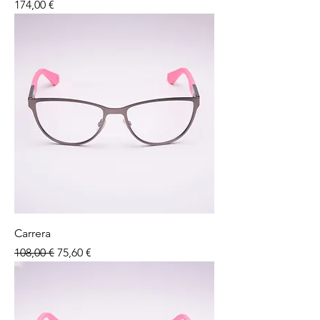
Preço
174,00 €
Carrera
Preço normal
Preço promocional
108,00 €
75,60 €