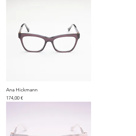
Ana Hickmann
Preço
174,00 €